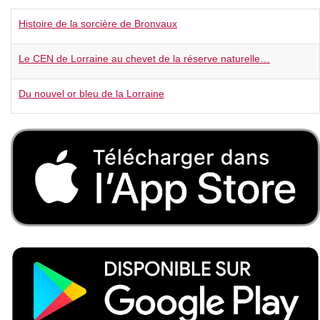
Histoire de la sorcière de Bronvaux
Le CEN de Lorraine au chevet de la réserve naturelle…
Du nouvel or bleu de la Lorraine