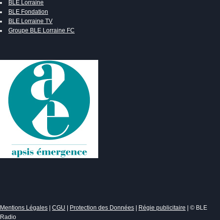
BLE Lorraine
BLE Fondation
BLE Lorraine TV
Groupe BLE Lorraine FC
Mentions Légales
|
CGU
|
Protection des Données
|
Régie publicitaire
| © BLE
Radio