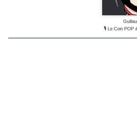
Guilla
🎙 Le Coin POP 