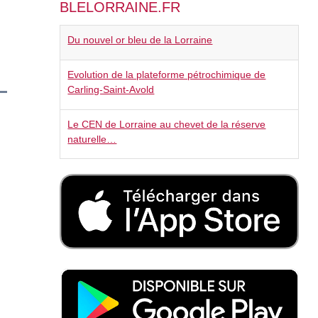
BLELORRAINE.FR
Du nouvel or bleu de la Lorraine
Evolution de la plateforme pétrochimique de
Carling-Saint-Avold
Le CEN de Lorraine au chevet de la réserve
naturelle…