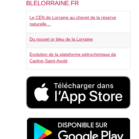
BLELORRAINE.FR
Le CEN de Lorraine au chevet de la réserve
naturelle…
Du nouvel or bleu de la Lorraine
Evolution de la plateforme pétrochimique de
Carling-Saint-Avold