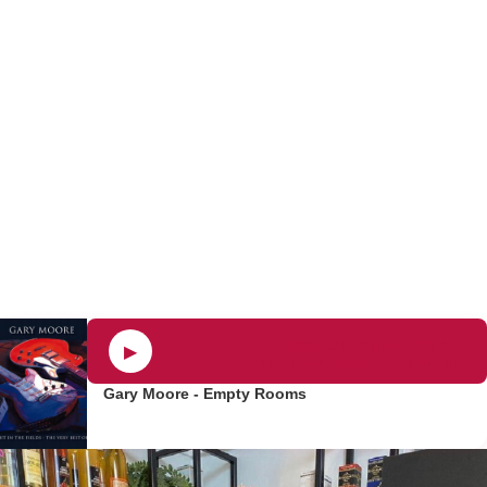
Le réglage du volume n’est pas
▶
supporté sur ce navigateur mobile.
Gary Moore - Empty Rooms