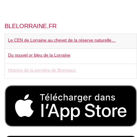
BLELORRAINE.FR
Le CEN de Lorraine au chevet de la réserve naturelle…
Du nouvel or bleu de la Lorraine
Histoire de la sorcière de Bronvaux