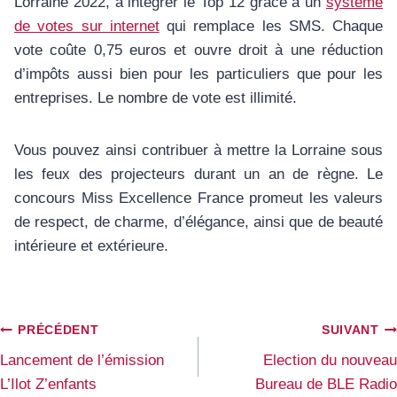
Lorraine 2022, à intégrer le Top 12 grâce à un
système
de votes sur internet
qui remplace les SMS. Chaque
vote coûte 0,75 euros et ouvre droit à une réduction
d’impôts aussi bien pour les particuliers que pour les
entreprises. Le nombre de vote est illimité.
Vous pouvez ainsi contribuer à mettre la Lorraine sous
les feux des projecteurs durant un an de règne. Le
concours Miss Excellence France promeut les valeurs
de respect, de charme, d’élégance, ainsi que de beauté
intérieure et extérieure.
Navigation
PRÉCÉDENT
SUIVANT
de
Lancement de l’émission
Election du nouveau
l’article
L’Ilot Z’enfants
Bureau de BLE Radio