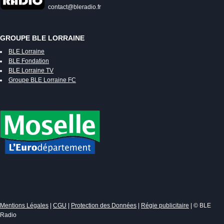
contact@bleradio.fr
GROUPE BLE LORRAINE
BLE Lorraine
BLE Fondation
BLE Lorraine TV
Groupe BLE Lorraine FC
Mentions Légales
|
CGU
|
Protection des Données
|
Régie publicitaire
| © BLE
Radio